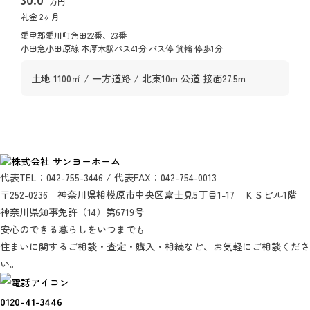
万円
礼金 2ヶ月
愛甲郡愛川町角田22番、23番
小田急小田原線 本厚木駅バス41分 バス停 箕輪 停歩1分
土地 1100㎡ / 一方道路 / 北東10m 公道 接面27.5m
代表TEL：042-755-3446 / 代表FAX：042-754-0013
〒252-0236 神奈川県相模原市中央区富士見5丁目1-17 ＫＳビル1階
神奈川県知事免許（14）第6719号
安心のできる暮らしをいつまでも
住まいに関するご相談・査定・購入・相続など、お気軽にご相談くださ
い。
0120-41-3446