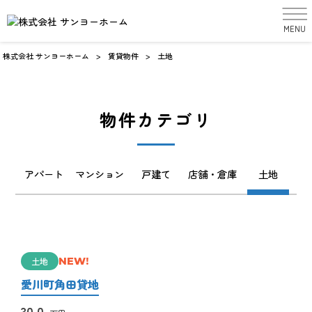
MENU
賃貸物件
rental
株式会社 サンヨーホーム
>
賃貸物件
>
土地
物件カテゴリ
アパート
マンション
戸建て
店舗・倉庫
土地
土地
NEW!
愛川町角田貸地
30.0