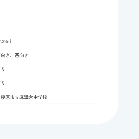
7.28㎡
南向き、西向き
有り
有り
相模原市立麻溝台中学校