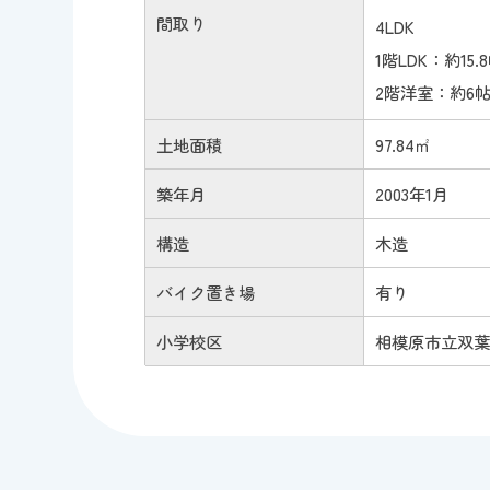
間取り
4LDK
1階LDK：約15.
2階洋室：約6帖
土地面積
97.84㎡
築年月
2003年1月
構造
木造
バイク置き場
有り
小学校区
相模原市立双