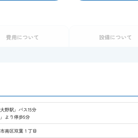
費用
について
設備
について
大野駅」バス15分
」より停歩5分
原市南区双葉１丁目