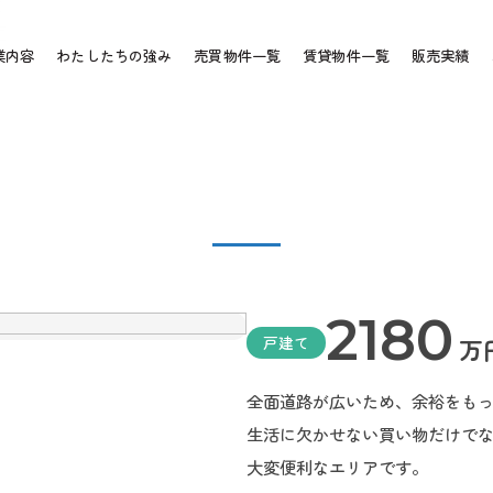
売買物件
sale
業内容
わたしたちの強み
売買物件一覧
賃貸物件一覧
販売実績
2180
戸建て
万
全面道路が広いため、余裕をも
生活に欠かせない買い物だけで
大変便利なエリアです。