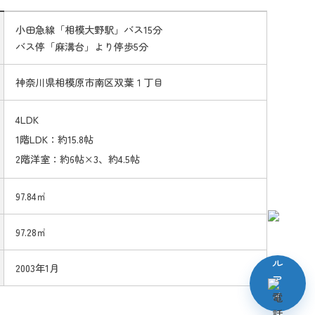
小田急線「相模大野駅」バス15分
バス停「麻溝台」より停歩5分
神奈川県相模原市南区双葉１丁目
4LDK
1階LDK：約15.8帖
2階洋室：約6帖×3、約4.5帖
97.84㎡
97.28㎡
2003年1月