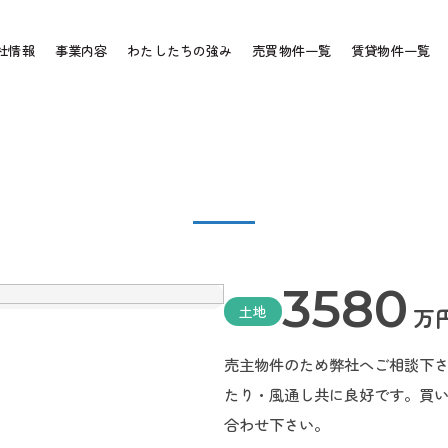
売買物件
sale
社情報
事業内容
わたしたちの強み
売買物件一覧
賃貸物件一覧
3580
土地
万
売主物件のため弊社へご相談下
たり・風通し共に良好です。買
合わせ下さい。